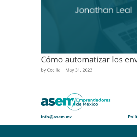
Cómo automatizar los env
by
Cecilia
|
May 31, 2023
info@asem.mx
Polí