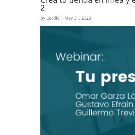
2
by
Cecilia
|
May 31, 2023