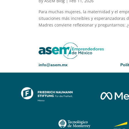
by
ASEM Blog
|
Feb 11, 2026
Para muchas mujeres, la maternidad y el empr
situaciones más increíbles y esperanzadoras de
Madres conviene reflexionar y preguntarnos: ¿
info@asem.mx
Polí