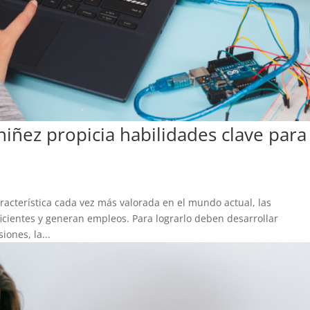
iñez propicia habilidades clave para
acterística cada vez más valorada en el mundo actual, las
ientes y generan empleos. Para lograrlo deben desarrollar
ones, la...