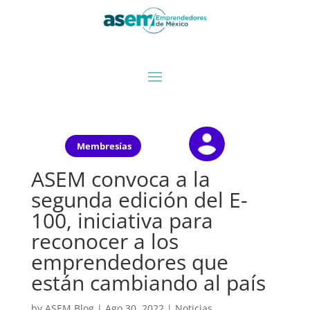
Membresías
ASEM convoca a la
segunda edición del E-
100, iniciativa para
reconocer a los
emprendedores que
están cambiando al país
by
ASEM Blog
|
Ago 30, 2022
|
Noticias
,