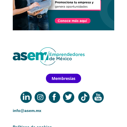
Membresías
info@asem.mx