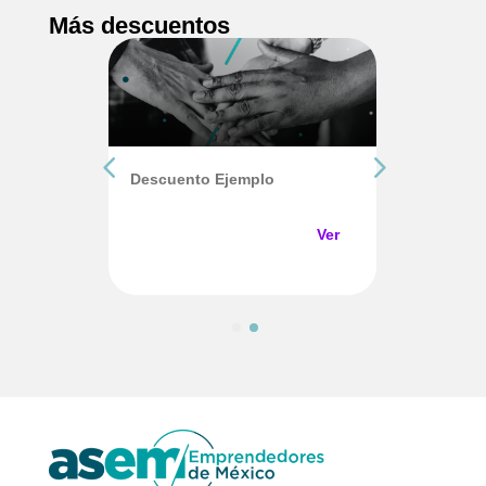
Más descuentos
licate-
Descuento Ejemplo
Descue
1
Ver
Ver