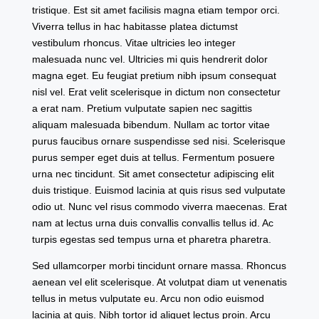
tristique. Est sit amet facilisis magna etiam tempor orci.
Viverra tellus in hac habitasse platea dictumst
vestibulum rhoncus. Vitae ultricies leo integer
malesuada nunc vel. Ultricies mi quis hendrerit dolor
magna eget. Eu feugiat pretium nibh ipsum consequat
nisl vel. Erat velit scelerisque in dictum non consectetur
a erat nam. Pretium vulputate sapien nec sagittis
aliquam malesuada bibendum. Nullam ac tortor vitae
purus faucibus ornare suspendisse sed nisi. Scelerisque
purus semper eget duis at tellus. Fermentum posuere
urna nec tincidunt. Sit amet consectetur adipiscing elit
duis tristique. Euismod lacinia at quis risus sed vulputate
odio ut. Nunc vel risus commodo viverra maecenas. Erat
nam at lectus urna duis convallis convallis tellus id. Ac
turpis egestas sed tempus urna et pharetra pharetra.
Sed ullamcorper morbi tincidunt ornare massa. Rhoncus
aenean vel elit scelerisque. At volutpat diam ut venenatis
tellus in metus vulputate eu. Arcu non odio euismod
lacinia at quis. Nibh tortor id aliquet lectus proin. Arcu