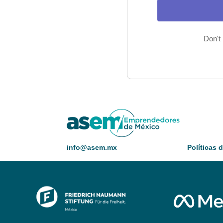
Don't
info@asem.mx
Políticas 