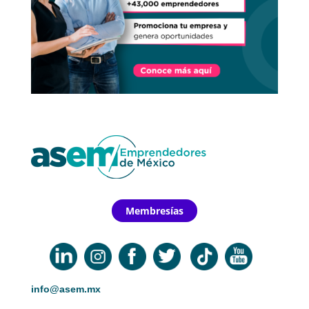
Membresías
info@asem.mx