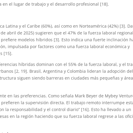
en el lugar de trabajo y el desarrollo profesional [18].
ica Latina y el Caribe (60%), así como en Norteamérica (42%) [3]. Da
 abril de 2025) sugieren que el 47% de la fuerza laboral regiona
 prefiere modelos híbridos [3]. Esto indica una fuerte inclinación h
gión, impulsada por factores como una fuerza laboral económica y
s [15].
erencias híbridas dominan con el 55% de la fuerza laboral, y el tr
anos [2, 19]. Brasil, Argentina y Colombia lideran la adopción de
structura siguen siendo barreras en ciudades más pequeñas y áre
amente en las preferencias. Como señala Mark Beyer de Mybey Ventur
prefieren la supervisión directa. El trabajo remoto interrumpe est
 la responsabilidad y el control diario” [16]. Esto ha llevado a un
esas en la región haciendo que su fuerza laboral regrese a las ofic