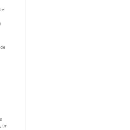
ste
a
 de
os
, un