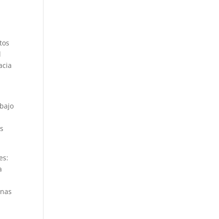
tos
l
acia
abajo
l
as
es:
a
inas