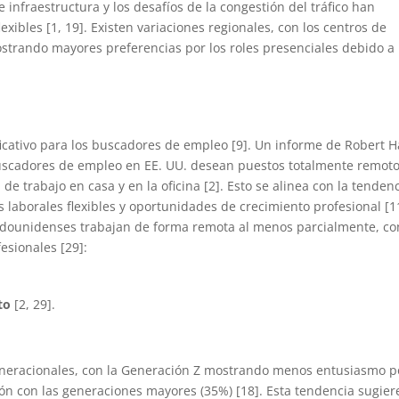
infraestructura y los desafíos de la congestión del tráfico han
xibles [1, 19]. Existen variaciones regionales, con los centros de
trando mayores preferencias por los roles presenciales debido a 
ificativo para los buscadores de empleo [9]. Un informe de Robert H
 buscadores de empleo en EE. UU. desean puestos totalmente remoto
e trabajo en casa y en la oficina [2]. Esto se alinea con la tenden
aborales flexibles y oportunidades de crecimiento profesional [11
tadounidenses trabajan de forma remota al menos parcialmente, co
esionales [29]:
to
[2, 29].
neracionales, con la Generación Z mostrando menos entusiasmo po
n con las generaciones mayores (35%) [18]. Esta tendencia sugier