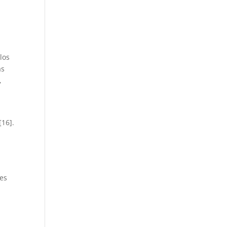
los
ás
,
[16].
les