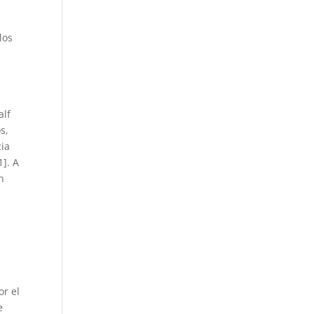
los
alf
s,
cia
]. A
n
r el
e