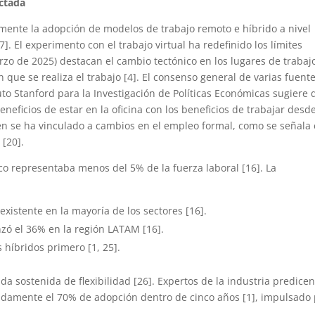
ctada
mente la adopción de modelos de trabajo remoto e híbrido a nivel
]. El experimento con el trabajo virtual ha redefinido los límites
arzo de 2025) destacan el cambio tectónico en los lugares de trabaj
que se realiza el trabajo [4]. El consenso general de varias fuent
ituto Stanford para la Investigación de Políticas Económicas sugiere
eneficios de estar en la oficina con los beneficios de trabajar desd
én se ha vinculado a cambios en el empleo formal, como se señala
[20].
co representaba menos del 5% de la fuerza laboral [16]. La
xistente en la mayoría de los sectores [16].
ó el 36% en la región LATAM [16].
 híbridos primero [1, 25].
 sostenida de flexibilidad [26]. Expertos de la industria predice
damente el 70% de adopción dentro de cinco años [1], impulsado 