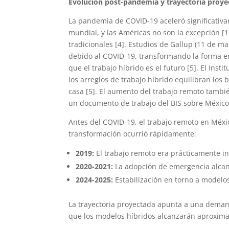
Evolución post-pandemia y trayectoria proye
La pandemia de COVID-19 aceleró significativa
mundial, y las Américas no son la excepción [17
tradicionales [4]. Estudios de Gallup (11 de m
debido al COVID-19, transformando la forma en 
que el trabajo híbrido es el futuro [5]. El Inst
los arreglos de trabajo híbrido equilibran los b
casa [5]. El aumento del trabajo remoto tambi
un documento de trabajo del BIS sobre México 
Antes del COVID-19, el trabajo remoto en Méxi
transformación ocurrió rápidamente:
2019:
El trabajo remoto era prácticamente ine
2020-2021:
La adopción de emergencia alcanz
2024-2025:
Estabilización en torno a modelos
La trayectoria proyectada apunta a una demanda
que los modelos híbridos alcanzarán aproxima