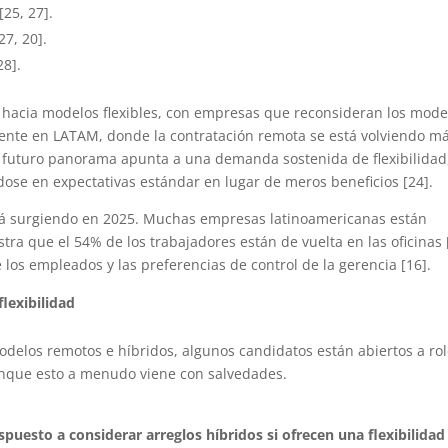
[25, 27].
27, 20].
28].
 hacia modelos flexibles, con empresas que reconsideran los mode
mente en LATAM, donde la contratación remota se está volviendo m
 El futuro panorama apunta a una demanda sostenida de flexibilidad
dose en expectativas estándar en lugar de meros beneficios [24].
tá surgiendo en 2025. Muchas empresas latinoamericanas están
stra que el 54% de los trabajadores están de vuelta en las oficinas 
e los empleados y las preferencias de control de la gerencia [16].
flexibilidad
modelos remotos e híbridos, algunos candidatos están abiertos a ro
aunque esto a menudo viene con salvedades.
puesto a considerar arreglos híbridos si ofrecen una flexibilidad