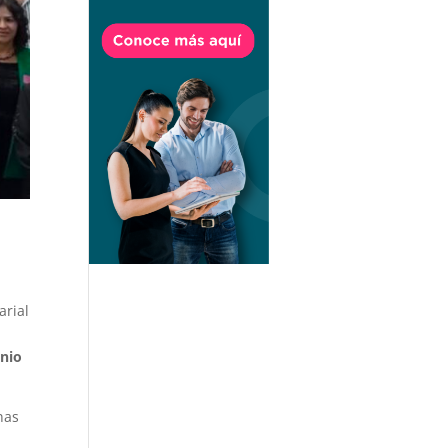
arial
unio
nas