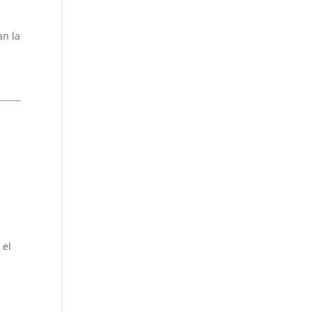
an la
 el